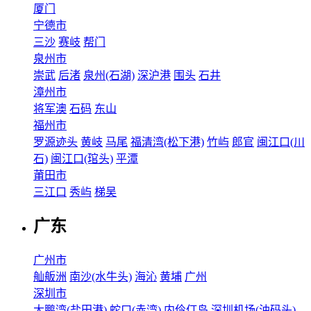
厦门
宁德市
三沙
赛岐
帮门
泉州市
崇武
后渚
泉州(石湖)
深沪港
围头
石井
漳州市
将军澳
石码
东山
福州市
罗源迹头
黄岐
马尾
福清湾(松下港)
竹屿
郎官
闽江口(川
石)
闽江口(琯头)
平潭
莆田市
三江口
秀屿
梯吴
广东
广州市
舢舨洲
南沙(水牛头)
海沁
黄埔
广州
深圳市
大鹏湾(盐田港)
蛇口(赤湾)
内伶仃岛
深圳机场(油码头)