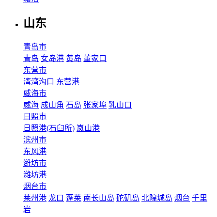
山东
青岛市
青岛
女岛港
黄岛
董家口
东营市
湾湾沟口
东营港
威海市
威海
成山角
石岛
张家埠
乳山口
日照市
日照港(石臼所)
岚山港
滨州市
东风港
潍坊市
潍坊港
烟台市
莱州港
龙口
蓬莱
南长山岛
砣矶岛
北隍城岛
烟台
千里
岩