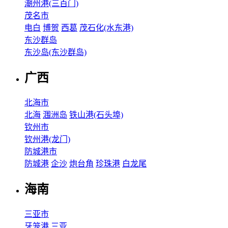
潮州港(三百门)
茂名市
电白
博贺
西葛
茂石化(水东港)
东沙群岛
东沙岛(东沙群岛)
广西
北海市
北海
涠洲岛
铁山港(石头埠)
钦州市
钦州港(龙门)
防城港市
防城港
企沙
炮台角
珍珠港
白龙尾
海南
三亚市
牙笼港
三亚