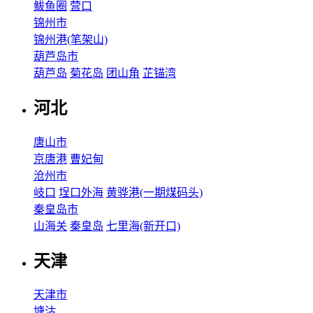
鲅鱼圈
营口
锦州市
锦州港(笔架山)
葫芦岛市
葫芦岛
菊花岛
团山角
芷锚湾
河北
唐山市
京唐港
曹妃甸
沧州市
岐口
埕口外海
黄骅港(一期煤码头)
秦皇岛市
山海关
秦皇岛
七里海(新开口)
天津
天津市
塘沽