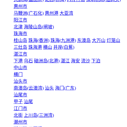
惠州市
马鞭洲(广石化)
惠州港
大亚湾
阳江市
北津
海陵山岛(闸坡)
珠海市
桂山岛
珠海(香洲)
珠海(九洲港)
东澳岛
大万山
灯笼山
三灶岛
珠海港
横山
井岸(白蕉)
湛江市
下港
乌石
硇洲岛(北港)
湛江
海安
流沙
下泊
中山市
横门
汕头市
南澳岛(云澳湾)
汕头
海门(广东)
汕尾市
甲子
汕尾
江门市
北街
上川岛(三洲湾)
潮州市