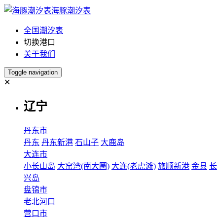
海豚潮汐表
全国潮汐表
切换港口
关于我们
Toggle navigation
✕
辽宁
丹东市
丹东
丹东新港
石山子
大鹿岛
大连市
小长山岛
大窑湾(南大圈)
大连(老虎滩)
旅顺新港
金县
长
兴岛
盘锦市
老北河口
营口市