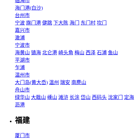
临海市
海门港(白沙)
台州市
宁波
旗门港
健跳
下大陈
海门
东门村
坎门
嘉兴市
澉浦
宁波市
海黄山
镇海
北仑港
崎头角
梅山
西泽
石浦
鱼山
平湖市
乍浦
温州市
大门岛(黄大岙)
温州
瑞安
南麂山
舟山市
绿华山
大戢山
嵊山
滩浒
长涂
岱山
西码头
沈家门
定海
沥港
福建
厦门市