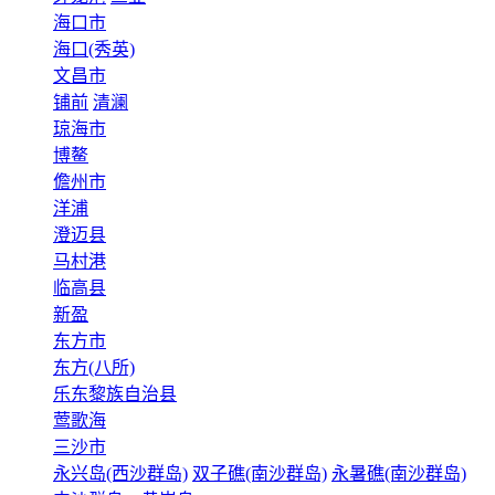
海口市
海口(秀英)
文昌市
铺前
清澜
琼海市
博鳌
儋州市
洋浦
澄迈县
马村港
临高县
新盈
东方市
东方(八所)
乐东黎族自治县
莺歌海
三沙市
永兴岛(西沙群岛)
双子礁(南沙群岛)
永暑礁(南沙群岛)