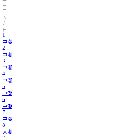
三
四
五
六
日
1
中潮
2
中潮
3
中潮
4
中潮
5
中潮
6
中潮
7
中潮
8
大潮