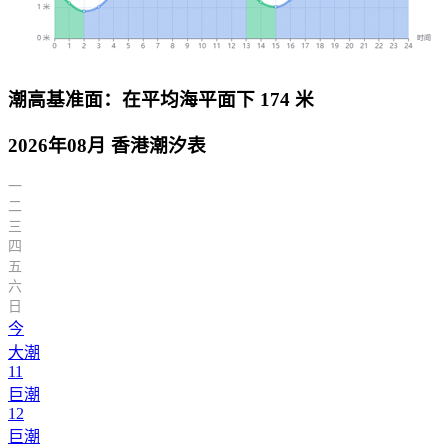
潮高基准面：在平均海平面下 174 米
2026年08月 香港潮汐表
一
二
三
四
五
六
日
今
大潮
11
巨潮
12
巨潮