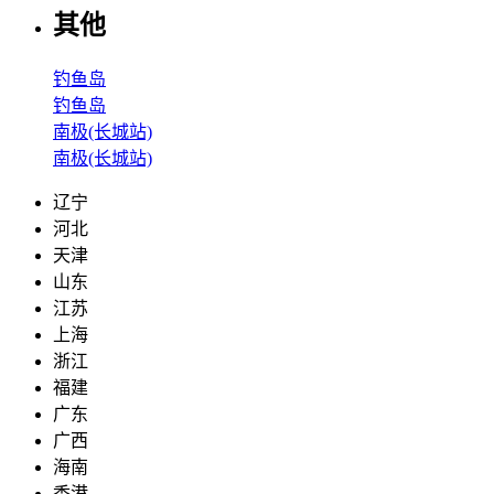
其他
钓鱼岛
钓鱼岛
南极(长城站)
南极(长城站)
辽宁
河北
天津
山东
江苏
上海
浙江
福建
广东
广西
海南
香港