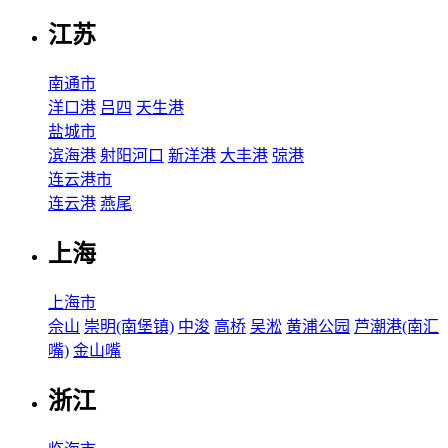
江苏
南通市
洋口港
吕四
天生港
盐城市
滨海港
射阳河口
新洋港
大丰港
弶港
连云港市
连云港
燕尾
上海
上海市
佘山
崇明(南堡镇)
中浚
高桥
吴淞
黄浦公园
芦潮港(南汇
嘴)
金山嘴
浙江