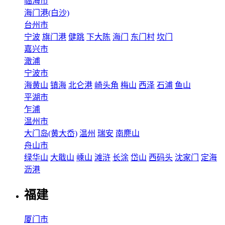
临海市
海门港(白沙)
台州市
宁波
旗门港
健跳
下大陈
海门
东门村
坎门
嘉兴市
澉浦
宁波市
海黄山
镇海
北仑港
崎头角
梅山
西泽
石浦
鱼山
平湖市
乍浦
温州市
大门岛(黄大岙)
温州
瑞安
南麂山
舟山市
绿华山
大戢山
嵊山
滩浒
长涂
岱山
西码头
沈家门
定海
沥港
福建
厦门市