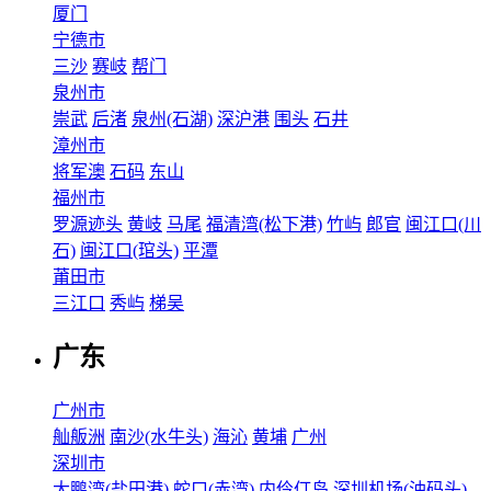
厦门
宁德市
三沙
赛岐
帮门
泉州市
崇武
后渚
泉州(石湖)
深沪港
围头
石井
漳州市
将军澳
石码
东山
福州市
罗源迹头
黄岐
马尾
福清湾(松下港)
竹屿
郎官
闽江口(川
石)
闽江口(琯头)
平潭
莆田市
三江口
秀屿
梯吴
广东
广州市
舢舨洲
南沙(水牛头)
海沁
黄埔
广州
深圳市
大鹏湾(盐田港)
蛇口(赤湾)
内伶仃岛
深圳机场(油码头)