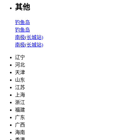
其他
钓鱼岛
钓鱼岛
南极(长城站)
南极(长城站)
辽宁
河北
天津
山东
江苏
上海
浙江
福建
广东
广西
海南
香港