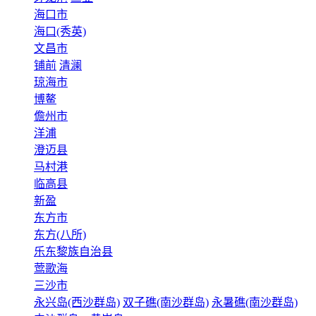
海口市
海口(秀英)
文昌市
铺前
清澜
琼海市
博鳌
儋州市
洋浦
澄迈县
马村港
临高县
新盈
东方市
东方(八所)
乐东黎族自治县
莺歌海
三沙市
永兴岛(西沙群岛)
双子礁(南沙群岛)
永暑礁(南沙群岛)