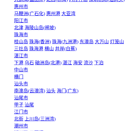
惠州市
马鞭洲(广石化)
惠州港
大亚湾
阳江市
北津
海陵山岛(闸坡)
珠海市
桂山岛
珠海(香洲)
珠海(九洲港)
东澳岛
大万山
灯笼山
三灶岛
珠海港
横山
井岸(白蕉)
湛江市
下港
乌石
硇洲岛(北港)
湛江
海安
流沙
下泊
中山市
横门
汕头市
南澳岛(云澳湾)
汕头
海门(广东)
汕尾市
甲子
汕尾
江门市
北街
上川岛(三洲湾)
潮州市