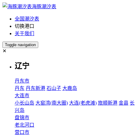
海豚潮汐表
全国潮汐表
切换港口
关于我们
Toggle navigation
✕
辽宁
丹东市
丹东
丹东新港
石山子
大鹿岛
大连市
小长山岛
大窑湾(南大圈)
大连(老虎滩)
旅顺新港
金县
长
兴岛
盘锦市
老北河口
营口市