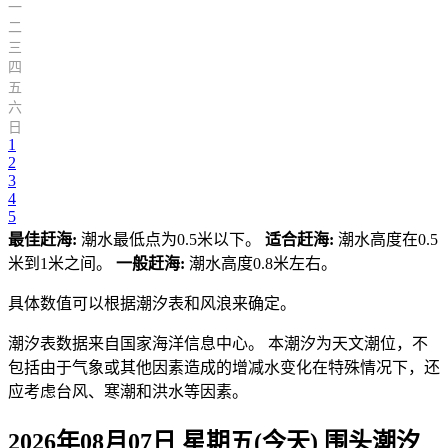
一
二
三
四
五
六
日
1
2
3
4
5
最佳赶海:
潮水最低点为0.5米以下。
适合赶海:
潮水高度在0.5
米到1米之间。
一般赶海:
潮水高度0.8米左右。
具体数值可以根据潮汐表和风浪来确定。
潮汐表数据来自国家海洋信息中心。 本潮汐为天文潮位，不
包括由于气象或其他因素造成的增减水变化在特殊情况下，还
应考虑台风、寒潮和洪水等因素。
2026年08月07日 星期五(今天)
围头
潮汐