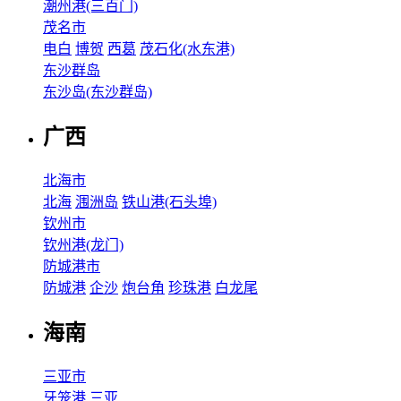
潮州港(三百门)
茂名市
电白
博贺
西葛
茂石化(水东港)
东沙群岛
东沙岛(东沙群岛)
广西
北海市
北海
涠洲岛
铁山港(石头埠)
钦州市
钦州港(龙门)
防城港市
防城港
企沙
炮台角
珍珠港
白龙尾
海南
三亚市
牙笼港
三亚