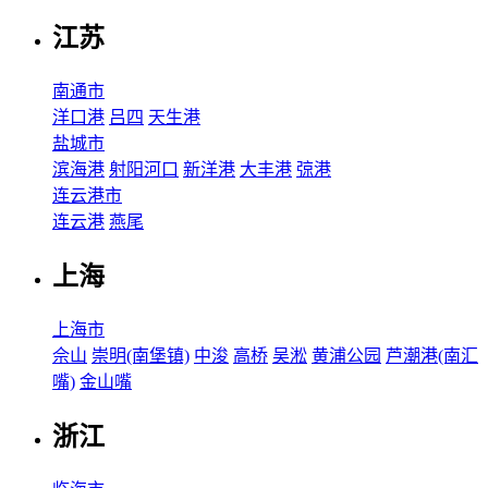
江苏
南通市
洋口港
吕四
天生港
盐城市
滨海港
射阳河口
新洋港
大丰港
弶港
连云港市
连云港
燕尾
上海
上海市
佘山
崇明(南堡镇)
中浚
高桥
吴淞
黄浦公园
芦潮港(南汇
嘴)
金山嘴
浙江