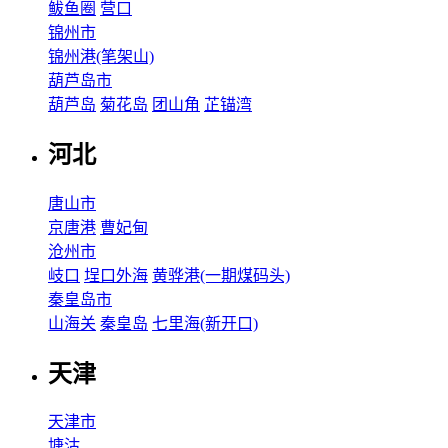
鲅鱼圈
营口
锦州市
锦州港(笔架山)
葫芦岛市
葫芦岛
菊花岛
团山角
芷锚湾
河北
唐山市
京唐港
曹妃甸
沧州市
岐口
埕口外海
黄骅港(一期煤码头)
秦皇岛市
山海关
秦皇岛
七里海(新开口)
天津
天津市
塘沽