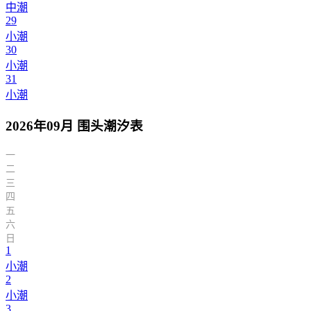
中潮
29
小潮
30
小潮
31
小潮
2026年09月 围头潮汐表
一
二
三
四
五
六
日
1
小潮
2
小潮
3