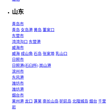
山东
青岛市
青岛
女岛港
黄岛
董家口
东营市
湾湾沟口
东营港
威海市
威海
成山角
石岛
张家埠
乳山口
日照市
日照港(石臼所)
岚山港
滨州市
东风港
潍坊市
潍坊港
烟台市
莱州港
龙口
蓬莱
南长山岛
砣矶岛
北隍城岛
烟台
千里
岩