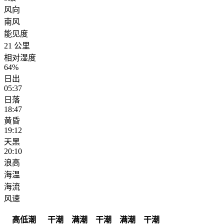
风向
南风
能见度
21 公里
相对湿度
64%
日出
05:37
日落
18:47
黄昏
19:12
天黑
20:10
浪高
海温
海流
风速
高低潮
干潮
满潮
干潮
满潮
干潮