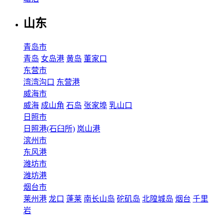
山东
青岛市
青岛
女岛港
黄岛
董家口
东营市
湾湾沟口
东营港
威海市
威海
成山角
石岛
张家埠
乳山口
日照市
日照港(石臼所)
岚山港
滨州市
东风港
潍坊市
潍坊港
烟台市
莱州港
龙口
蓬莱
南长山岛
砣矶岛
北隍城岛
烟台
千里
岩