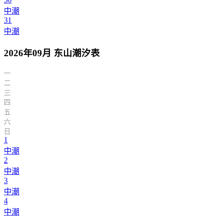
中潮
31
中潮
2026年09月 东山潮汐表
一
二
三
四
五
六
日
1
中潮
2
中潮
3
中潮
4
中潮