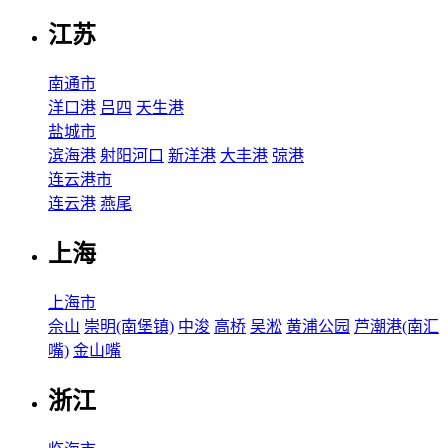
江苏
南通市
洋口港
吕四
天生港
盐城市
滨海港
射阳河口
新洋港
大丰港
弶港
连云港市
连云港
燕尾
上海
上海市
佘山
崇明(南堡镇)
中浚
高桥
吴淞
黄浦公园
芦潮港(南汇
嘴)
金山嘴
浙江