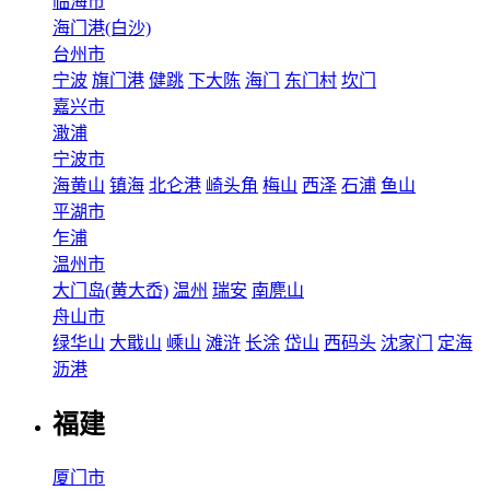
临海市
海门港(白沙)
台州市
宁波
旗门港
健跳
下大陈
海门
东门村
坎门
嘉兴市
澉浦
宁波市
海黄山
镇海
北仑港
崎头角
梅山
西泽
石浦
鱼山
平湖市
乍浦
温州市
大门岛(黄大岙)
温州
瑞安
南麂山
舟山市
绿华山
大戢山
嵊山
滩浒
长涂
岱山
西码头
沈家门
定海
沥港
福建
厦门市