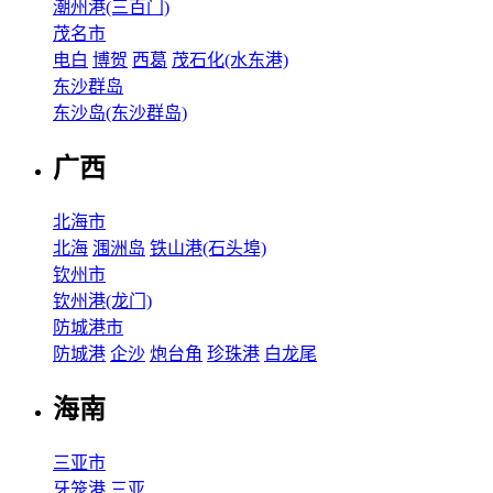
潮州港(三百门)
茂名市
电白
博贺
西葛
茂石化(水东港)
东沙群岛
东沙岛(东沙群岛)
广西
北海市
北海
涠洲岛
铁山港(石头埠)
钦州市
钦州港(龙门)
防城港市
防城港
企沙
炮台角
珍珠港
白龙尾
海南
三亚市
牙笼港
三亚