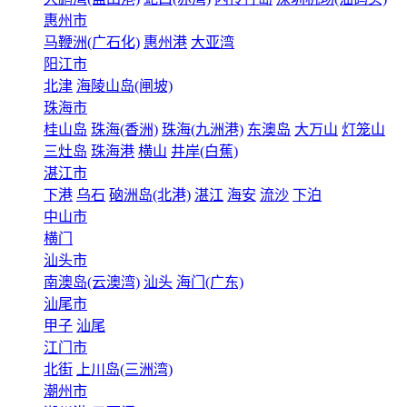
惠州市
马鞭洲(广石化)
惠州港
大亚湾
阳江市
北津
海陵山岛(闸坡)
珠海市
桂山岛
珠海(香洲)
珠海(九洲港)
东澳岛
大万山
灯笼山
三灶岛
珠海港
横山
井岸(白蕉)
湛江市
下港
乌石
硇洲岛(北港)
湛江
海安
流沙
下泊
中山市
横门
汕头市
南澳岛(云澳湾)
汕头
海门(广东)
汕尾市
甲子
汕尾
江门市
北街
上川岛(三洲湾)
潮州市