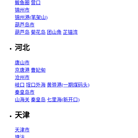
鲅鱼圈
营口
锦州市
锦州港(笔架山)
葫芦岛市
葫芦岛
菊花岛
团山角
芷锚湾
河北
唐山市
京唐港
曹妃甸
沧州市
岐口
埕口外海
黄骅港(一期煤码头)
秦皇岛市
山海关
秦皇岛
七里海(新开口)
天津
天津市
塘沽