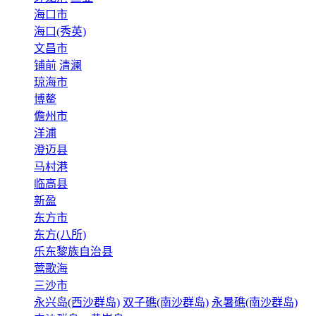
海口市
海口(秀英)
文昌市
铺前
清澜
琼海市
博鳌
儋州市
洋浦
澄迈县
马村港
临高县
新盈
东方市
东方(八所)
乐东黎族自治县
莺歌海
三沙市
永兴岛(西沙群岛)
双子礁(南沙群岛)
永暑礁(南沙群岛)