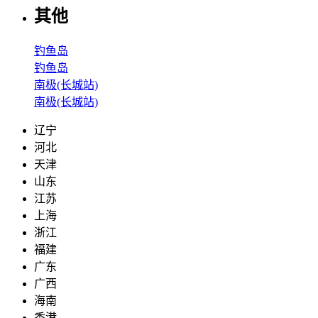
其他
钓鱼岛
钓鱼岛
南极(长城站)
南极(长城站)
辽宁
河北
天津
山东
江苏
上海
浙江
福建
广东
广西
海南
香港