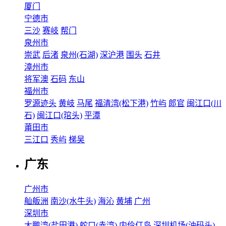
厦门
宁德市
三沙
赛岐
帮门
泉州市
崇武
后渚
泉州(石湖)
深沪港
围头
石井
漳州市
将军澳
石码
东山
福州市
罗源迹头
黄岐
马尾
福清湾(松下港)
竹屿
郎官
闽江口(川
石)
闽江口(琯头)
平潭
莆田市
三江口
秀屿
梯吴
广东
广州市
舢舨洲
南沙(水牛头)
海沁
黄埔
广州
深圳市
大鹏湾(盐田港)
蛇口(赤湾)
内伶仃岛
深圳机场(油码头)