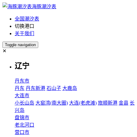
海豚潮汐表
全国潮汐表
切换港口
关于我们
Toggle navigation
✕
辽宁
丹东市
丹东
丹东新港
石山子
大鹿岛
大连市
小长山岛
大窑湾(南大圈)
大连(老虎滩)
旅顺新港
金县
长
兴岛
盘锦市
老北河口
营口市