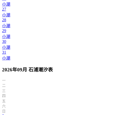
小潮
27
小潮
28
小潮
29
小潮
30
小潮
31
小潮
2026年09月 石浦潮汐表
一
二
三
四
五
六
日