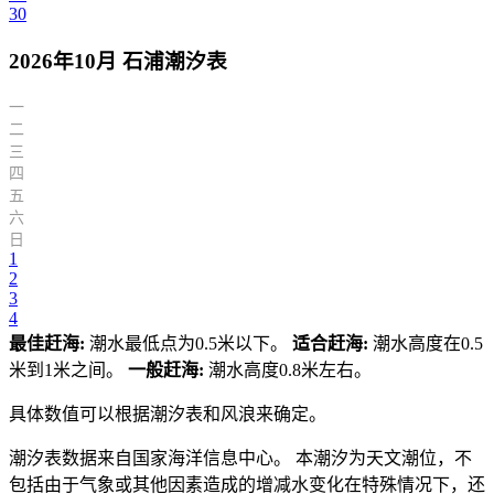
30
2026年10月 石浦潮汐表
一
二
三
四
五
六
日
1
2
3
4
最佳赶海:
潮水最低点为0.5米以下。
适合赶海:
潮水高度在0.5
米到1米之间。
一般赶海:
潮水高度0.8米左右。
具体数值可以根据潮汐表和风浪来确定。
潮汐表数据来自国家海洋信息中心。 本潮汐为天文潮位，不
包括由于气象或其他因素造成的增减水变化在特殊情况下，还