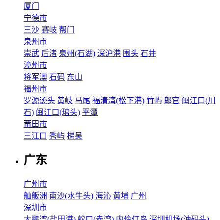
厦门
宁德市
三沙
赛岐
帮门
泉州市
崇武
后渚
泉州(石湖)
深沪港
围头
石井
漳州市
将军澳
石码
东山
福州市
罗源迹头
黄岐
马尾
福清湾(松下港)
竹屿
郎官
闽江口(川
石)
闽江口(琯头)
平潭
莆田市
三江口
秀屿
梯吴
广东
广州市
舢舨洲
南沙(水牛头)
海沁
黄埔
广州
深圳市
大鹏湾(盐田港)
蛇口(赤湾)
内伶仃岛
深圳机场(油码头)