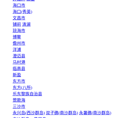
海口市
海口(秀英)
文昌市
铺前
清澜
琼海市
博鳌
儋州市
洋浦
澄迈县
马村港
临高县
新盈
东方市
东方(八所)
乐东黎族自治县
莺歌海
三沙市
永兴岛(西沙群岛)
双子礁(南沙群岛)
永暑礁(南沙群岛)