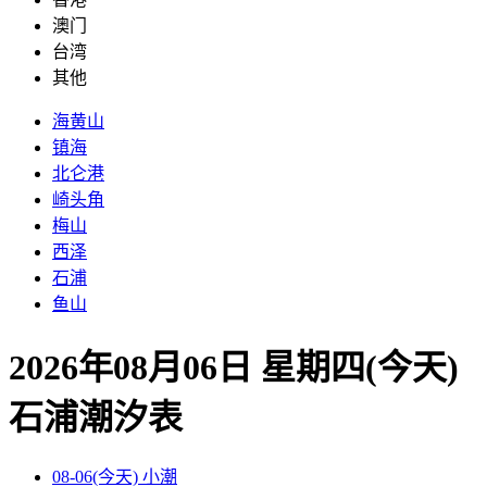
澳门
台湾
其他
海黄山
镇海
北仑港
崎头角
梅山
西泽
石浦
鱼山
2026年08月06日 星期四(今天)
石浦
潮汐表
08-06(今天)
小潮