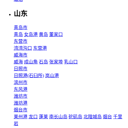
山东
青岛市
青岛
女岛港
黄岛
董家口
东营市
湾湾沟口
东营港
威海市
威海
成山角
石岛
张家埠
乳山口
日照市
日照港(石臼所)
岚山港
滨州市
东风港
潍坊市
潍坊港
烟台市
莱州港
龙口
蓬莱
南长山岛
砣矶岛
北隍城岛
烟台
千里
岩