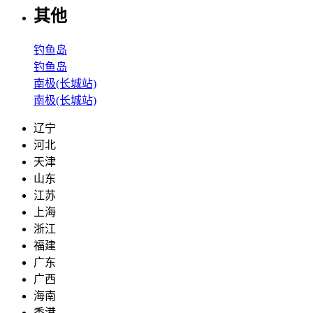
其他
钓鱼岛
钓鱼岛
南极(长城站)
南极(长城站)
辽宁
河北
天津
山东
江苏
上海
浙江
福建
广东
广西
海南
香港