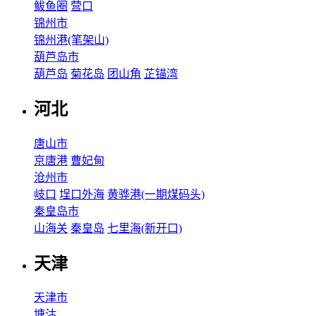
鲅鱼圈
营口
锦州市
锦州港(笔架山)
葫芦岛市
葫芦岛
菊花岛
团山角
芷锚湾
河北
唐山市
京唐港
曹妃甸
沧州市
岐口
埕口外海
黄骅港(一期煤码头)
秦皇岛市
山海关
秦皇岛
七里海(新开口)
天津
天津市
塘沽