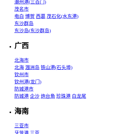
潮州港(三百门)
茂名市
电白
博贺
西葛
茂石化(水东港)
东沙群岛
东沙岛(东沙群岛)
广西
北海市
北海
涠洲岛
铁山港(石头埠)
钦州市
钦州港(龙门)
防城港市
防城港
企沙
炮台角
珍珠港
白龙尾
海南
三亚市
牙笼港
三亚