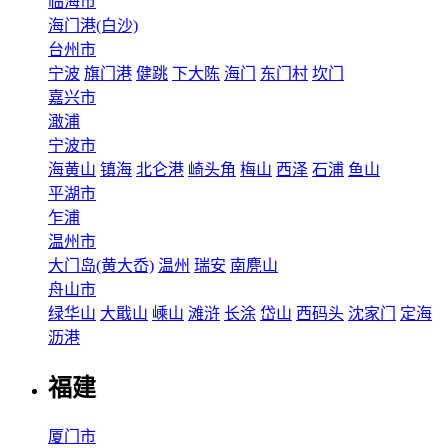
临海市
海门港(白沙)
台州市
宁波
旗门港
健跳
下大陈
海门
东门村
坎门
嘉兴市
澉浦
宁波市
海黄山
镇海
北仑港
崎头角
梅山
西泽
石浦
鱼山
平湖市
乍浦
温州市
大门岛(黄大岙)
温州
瑞安
南麂山
舟山市
绿华山
大戢山
嵊山
滩浒
长涂
岱山
西码头
沈家门
定海
沥港
福建
厦门市