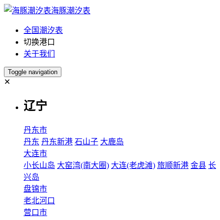
海豚潮汐表
全国潮汐表
切换港口
关于我们
Toggle navigation
✕
辽宁
丹东市
丹东
丹东新港
石山子
大鹿岛
大连市
小长山岛
大窑湾(南大圈)
大连(老虎滩)
旅顺新港
金县
长
兴岛
盘锦市
老北河口
营口市