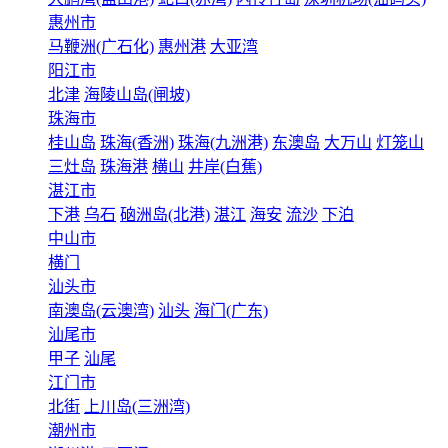
惠州市
马鞭洲(广石化)
惠州港
大亚湾
阳江市
北津
海陵山岛(闸坡)
珠海市
桂山岛
珠海(香洲)
珠海(九洲港)
东澳岛
大万山
灯笼山
三灶岛
珠海港
横山
井岸(白蕉)
湛江市
下港
乌石
硇洲岛(北港)
湛江
海安
流沙
下泊
中山市
横门
汕头市
南澳岛(云澳湾)
汕头
海门(广东)
汕尾市
甲子
汕尾
江门市
北街
上川岛(三洲湾)
潮州市