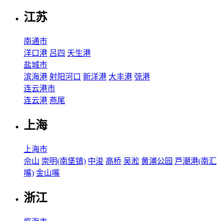
江苏
南通市
洋口港
吕四
天生港
盐城市
滨海港
射阳河口
新洋港
大丰港
弶港
连云港市
连云港
燕尾
上海
上海市
佘山
崇明(南堡镇)
中浚
高桥
吴淞
黄浦公园
芦潮港(南汇
嘴)
金山嘴
浙江