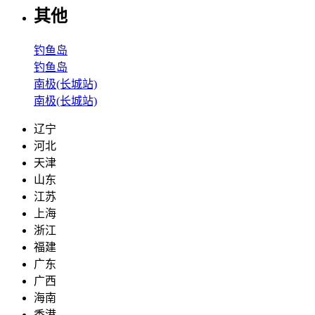
其他
钓鱼岛
钓鱼岛
南极(长城站)
南极(长城站)
辽宁
河北
天津
山东
江苏
上海
浙江
福建
广东
广西
海南
香港