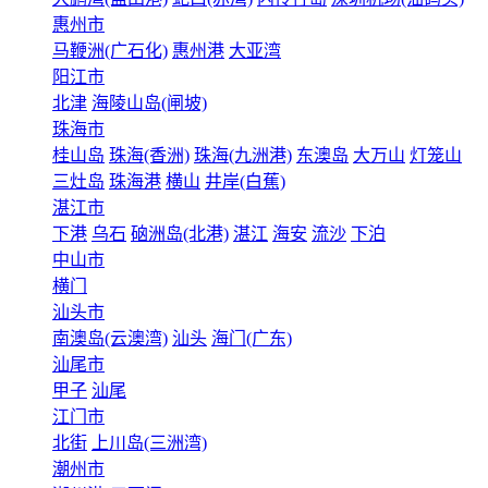
惠州市
马鞭洲(广石化)
惠州港
大亚湾
阳江市
北津
海陵山岛(闸坡)
珠海市
桂山岛
珠海(香洲)
珠海(九洲港)
东澳岛
大万山
灯笼山
三灶岛
珠海港
横山
井岸(白蕉)
湛江市
下港
乌石
硇洲岛(北港)
湛江
海安
流沙
下泊
中山市
横门
汕头市
南澳岛(云澳湾)
汕头
海门(广东)
汕尾市
甲子
汕尾
江门市
北街
上川岛(三洲湾)
潮州市