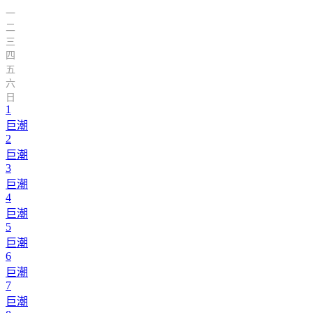
一
二
三
四
五
六
日
1
巨潮
2
巨潮
3
巨潮
4
巨潮
5
巨潮
6
巨潮
7
巨潮