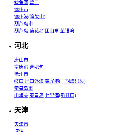
鲅鱼圈
营口
锦州市
锦州港(笔架山)
葫芦岛市
葫芦岛
菊花岛
团山角
芷锚湾
河北
唐山市
京唐港
曹妃甸
沧州市
岐口
埕口外海
黄骅港(一期煤码头)
秦皇岛市
山海关
秦皇岛
七里海(新开口)
天津
天津市
塘沽