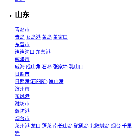
山东
青岛市
青岛
女岛港
黄岛
董家口
东营市
湾湾沟口
东营港
威海市
威海
成山角
石岛
张家埠
乳山口
日照市
日照港(石臼所)
岚山港
滨州市
东风港
潍坊市
潍坊港
烟台市
莱州港
龙口
蓬莱
南长山岛
砣矶岛
北隍城岛
烟台
千里
岩