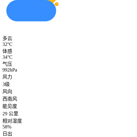
多云
32°C
体感
34°C
气压
992hPa
风力
3级
风向
西南风
能见度
29 公里
相对湿度
58%
日出