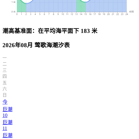
潮高基准面：在平均海平面下 183 米
2026年08月 莺歌海潮汐表
一
二
三
四
五
六
日
今
巨潮
10
巨潮
11
巨潮