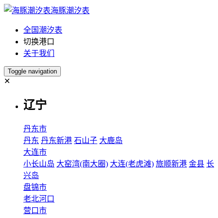
海豚潮汐表
全国潮汐表
切换港口
关于我们
Toggle navigation
✕
辽宁
丹东市
丹东
丹东新港
石山子
大鹿岛
大连市
小长山岛
大窑湾(南大圈)
大连(老虎滩)
旅顺新港
金县
长
兴岛
盘锦市
老北河口
营口市