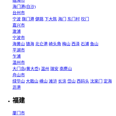
临海市
海门港(白沙)
台州市
宁波
旗门港
健跳
下大陈
海门
东门村
坎门
嘉兴市
澉浦
宁波市
海黄山
镇海
北仑港
崎头角
梅山
西泽
石浦
鱼山
平湖市
乍浦
温州市
大门岛(黄大岙)
温州
瑞安
南麂山
舟山市
绿华山
大戢山
嵊山
滩浒
长涂
岱山
西码头
沈家门
定海
沥港
福建
厦门市