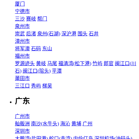
厦门
宁德市
三沙
赛岐
帮门
泉州市
崇武
后渚
泉州(石湖)
深沪港
围头
石井
漳州市
将军澳
石码
东山
福州市
罗源迹头
黄岐
马尾
福清湾(松下港)
竹屿
郎官
闽江口(川
石)
闽江口(琯头)
平潭
莆田市
三江口
秀屿
梯吴
广东
广州市
舢舨洲
南沙(水牛头)
海沁
黄埔
广州
深圳市
大鹏湾(盐田港)
蛇口(赤湾)
内伶仃岛
深圳机场(油码头)