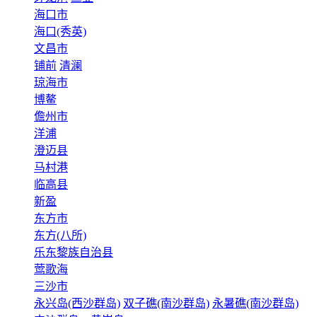
海口市
海口(秀英)
文昌市
铺前
清澜
琼海市
博鳌
儋州市
洋浦
澄迈县
马村港
临高县
新盈
东方市
东方(八所)
乐东黎族自治县
莺歌海
三沙市
永兴岛(西沙群岛)
双子礁(南沙群岛)
永暑礁(南沙群岛)