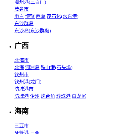
潮州港(三百门)
茂名市
电白
博贺
西葛
茂石化(水东港)
东沙群岛
东沙岛(东沙群岛)
广西
北海市
北海
涠洲岛
铁山港(石头埠)
钦州市
钦州港(龙门)
防城港市
防城港
企沙
炮台角
珍珠港
白龙尾
海南
三亚市
牙笼港
三亚