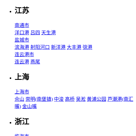
江苏
南通市
洋口港
吕四
天生港
盐城市
滨海港
射阳河口
新洋港
大丰港
弶港
连云港市
连云港
燕尾
上海
上海市
佘山
崇明(南堡镇)
中浚
高桥
吴淞
黄浦公园
芦潮港(南汇
嘴)
金山嘴
浙江