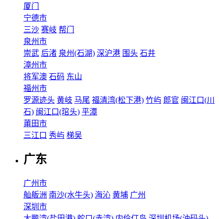
厦门
宁德市
三沙
赛岐
帮门
泉州市
崇武
后渚
泉州(石湖)
深沪港
围头
石井
漳州市
将军澳
石码
东山
福州市
罗源迹头
黄岐
马尾
福清湾(松下港)
竹屿
郎官
闽江口(川
石)
闽江口(琯头)
平潭
莆田市
三江口
秀屿
梯吴
广东
广州市
舢舨洲
南沙(水牛头)
海沁
黄埔
广州
深圳市
大鹏湾(盐田港)
蛇口(赤湾)
内伶仃岛
深圳机场(油码头)