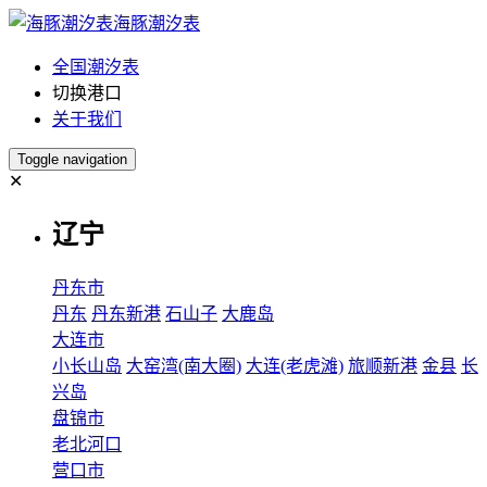
海豚潮汐表
全国潮汐表
切换港口
关于我们
Toggle navigation
✕
辽宁
丹东市
丹东
丹东新港
石山子
大鹿岛
大连市
小长山岛
大窑湾(南大圈)
大连(老虎滩)
旅顺新港
金县
长
兴岛
盘锦市
老北河口
营口市