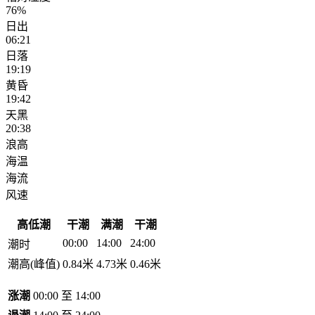
76%
日出
06:21
日落
19:19
黄昏
19:42
天黑
20:38
浪高
海温
海流
风速
高低潮
干潮
满潮
干潮
00:00
14:00
24:00
潮时
潮高(峰值)
0.84米
4.73米
0.46米
涨潮
00:00 至 14:00