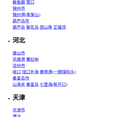
鲅鱼圈
营口
锦州市
锦州港(笔架山)
葫芦岛市
葫芦岛
菊花岛
团山角
芷锚湾
河北
唐山市
京唐港
曹妃甸
沧州市
岐口
埕口外海
黄骅港(一期煤码头)
秦皇岛市
山海关
秦皇岛
七里海(新开口)
天津
天津市
塘沽