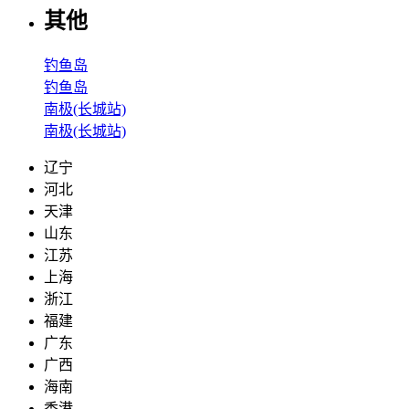
其他
钓鱼岛
钓鱼岛
南极(长城站)
南极(长城站)
辽宁
河北
天津
山东
江苏
上海
浙江
福建
广东
广西
海南
香港