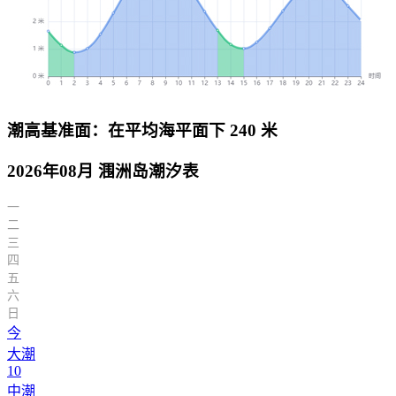
潮高基准面：在平均海平面下 240 米
2026年08月 涠洲岛潮汐表
一
二
三
四
五
六
日
今
大潮
10
中潮