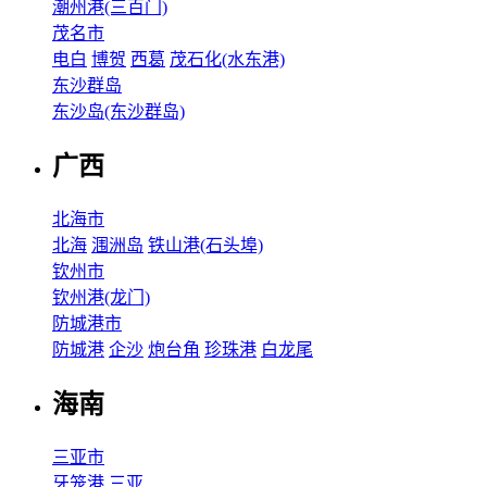
潮州港(三百门)
茂名市
电白
博贺
西葛
茂石化(水东港)
东沙群岛
东沙岛(东沙群岛)
广西
北海市
北海
涠洲岛
铁山港(石头埠)
钦州市
钦州港(龙门)
防城港市
防城港
企沙
炮台角
珍珠港
白龙尾
海南
三亚市
牙笼港
三亚