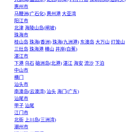
惠州市
马鞭洲(广石化)
惠州港
大亚湾
阳江市
北津
海陵山岛(闸坡)
珠海市
桂山岛
珠海(香洲)
珠海(九洲港)
东澳岛
大万山
灯笼山
三灶岛
珠海港
横山
井岸(白蕉)
湛江市
下港
乌石
硇洲岛(北港)
湛江
海安
流沙
下泊
中山市
横门
汕头市
南澳岛(云澳湾)
汕头
海门(广东)
汕尾市
甲子
汕尾
江门市
北街
上川岛(三洲湾)
潮州市