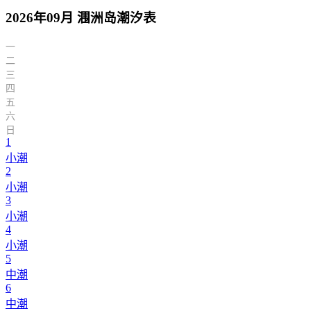
2026年09月 涠洲岛潮汐表
一
二
三
四
五
六
日
1
小潮
2
小潮
3
小潮
4
小潮
5
中潮
6
中潮