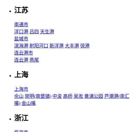
江苏
南通市
洋口港
吕四
天生港
盐城市
滨海港
射阳河口
新洋港
大丰港
弶港
连云港市
连云港
燕尾
上海
上海市
佘山
崇明(南堡镇)
中浚
高桥
吴淞
黄浦公园
芦潮港(南汇
嘴)
金山嘴
浙江