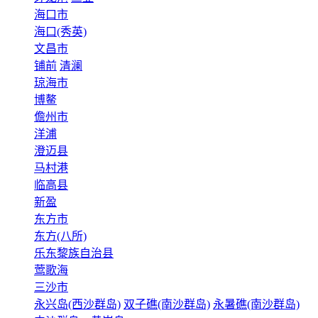
海口市
海口(秀英)
文昌市
铺前
清澜
琼海市
博鳌
儋州市
洋浦
澄迈县
马村港
临高县
新盈
东方市
东方(八所)
乐东黎族自治县
莺歌海
三沙市
永兴岛(西沙群岛)
双子礁(南沙群岛)
永暑礁(南沙群岛)