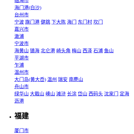
临海市
海门港(白沙)
台州市
宁波
旗门港
健跳
下大陈
海门
东门村
坎门
嘉兴市
澉浦
宁波市
海黄山
镇海
北仑港
崎头角
梅山
西泽
石浦
鱼山
平湖市
乍浦
温州市
大门岛(黄大岙)
温州
瑞安
南麂山
舟山市
绿华山
大戢山
嵊山
滩浒
长涂
岱山
西码头
沈家门
定海
沥港
福建
厦门市