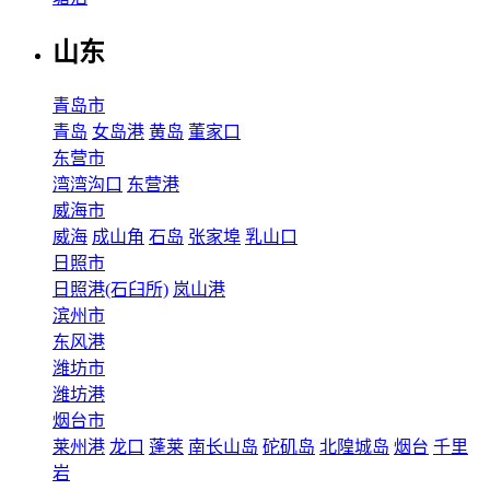
山东
青岛市
青岛
女岛港
黄岛
董家口
东营市
湾湾沟口
东营港
威海市
威海
成山角
石岛
张家埠
乳山口
日照市
日照港(石臼所)
岚山港
滨州市
东风港
潍坊市
潍坊港
烟台市
莱州港
龙口
蓬莱
南长山岛
砣矶岛
北隍城岛
烟台
千里
岩