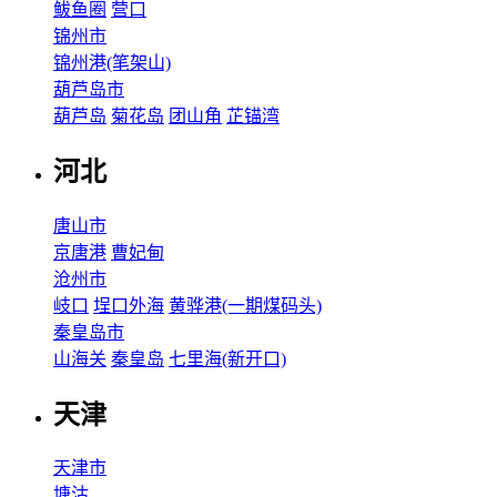
鲅鱼圈
营口
锦州市
锦州港(笔架山)
葫芦岛市
葫芦岛
菊花岛
团山角
芷锚湾
河北
唐山市
京唐港
曹妃甸
沧州市
岐口
埕口外海
黄骅港(一期煤码头)
秦皇岛市
山海关
秦皇岛
七里海(新开口)
天津
天津市
塘沽