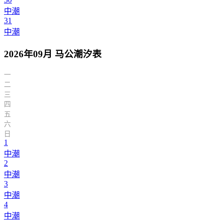
中潮
31
中潮
2026年09月 马公潮汐表
一
二
三
四
五
六
日
1
中潮
2
中潮
3
中潮
4
中潮