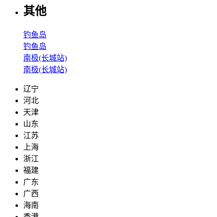
其他
钓鱼岛
钓鱼岛
南极(长城站)
南极(长城站)
辽宁
河北
天津
山东
江苏
上海
浙江
福建
广东
广西
海南
香港