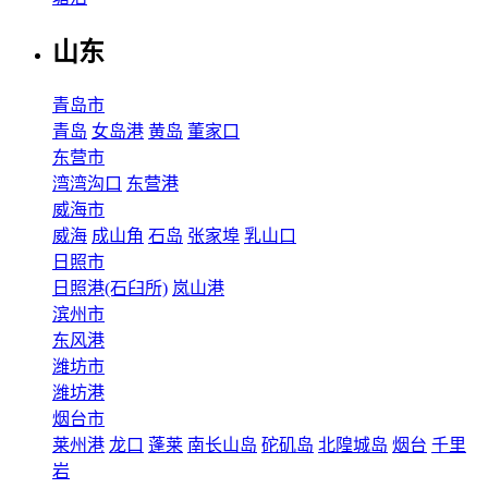
山东
青岛市
青岛
女岛港
黄岛
董家口
东营市
湾湾沟口
东营港
威海市
威海
成山角
石岛
张家埠
乳山口
日照市
日照港(石臼所)
岚山港
滨州市
东风港
潍坊市
潍坊港
烟台市
莱州港
龙口
蓬莱
南长山岛
砣矶岛
北隍城岛
烟台
千里
岩