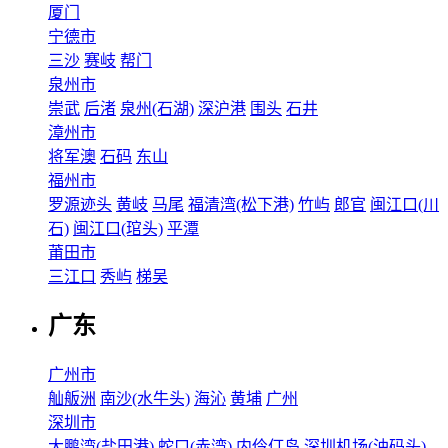
厦门
宁德市
三沙
赛岐
帮门
泉州市
崇武
后渚
泉州(石湖)
深沪港
围头
石井
漳州市
将军澳
石码
东山
福州市
罗源迹头
黄岐
马尾
福清湾(松下港)
竹屿
郎官
闽江口(川
石)
闽江口(琯头)
平潭
莆田市
三江口
秀屿
梯吴
广东
广州市
舢舨洲
南沙(水牛头)
海沁
黄埔
广州
深圳市
大鹏湾(盐田港)
蛇口(赤湾)
内伶仃岛
深圳机场(油码头)