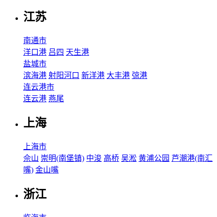
江苏
南通市
洋口港
吕四
天生港
盐城市
滨海港
射阳河口
新洋港
大丰港
弶港
连云港市
连云港
燕尾
上海
上海市
佘山
崇明(南堡镇)
中浚
高桥
吴淞
黄浦公园
芦潮港(南汇
嘴)
金山嘴
浙江