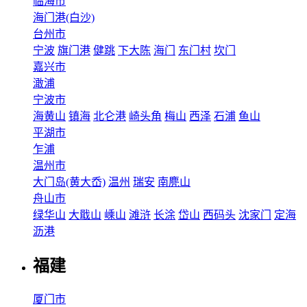
临海市
海门港(白沙)
台州市
宁波
旗门港
健跳
下大陈
海门
东门村
坎门
嘉兴市
澉浦
宁波市
海黄山
镇海
北仑港
崎头角
梅山
西泽
石浦
鱼山
平湖市
乍浦
温州市
大门岛(黄大岙)
温州
瑞安
南麂山
舟山市
绿华山
大戢山
嵊山
滩浒
长涂
岱山
西码头
沈家门
定海
沥港
福建
厦门市