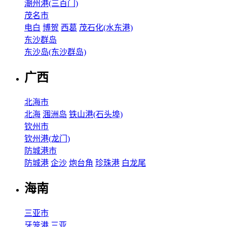
潮州港(三百门)
茂名市
电白
博贺
西葛
茂石化(水东港)
东沙群岛
东沙岛(东沙群岛)
广西
北海市
北海
涠洲岛
铁山港(石头埠)
钦州市
钦州港(龙门)
防城港市
防城港
企沙
炮台角
珍珠港
白龙尾
海南
三亚市
牙笼港
三亚