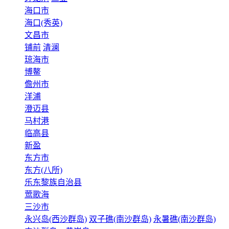
海口市
海口(秀英)
文昌市
铺前
清澜
琼海市
博鳌
儋州市
洋浦
澄迈县
马村港
临高县
新盈
东方市
东方(八所)
乐东黎族自治县
莺歌海
三沙市
永兴岛(西沙群岛)
双子礁(南沙群岛)
永暑礁(南沙群岛)