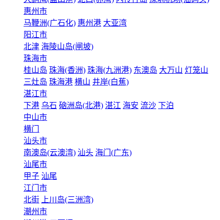
惠州市
马鞭洲(广石化)
惠州港
大亚湾
阳江市
北津
海陵山岛(闸坡)
珠海市
桂山岛
珠海(香洲)
珠海(九洲港)
东澳岛
大万山
灯笼山
三灶岛
珠海港
横山
井岸(白蕉)
湛江市
下港
乌石
硇洲岛(北港)
湛江
海安
流沙
下泊
中山市
横门
汕头市
南澳岛(云澳湾)
汕头
海门(广东)
汕尾市
甲子
汕尾
江门市
北街
上川岛(三洲湾)
潮州市