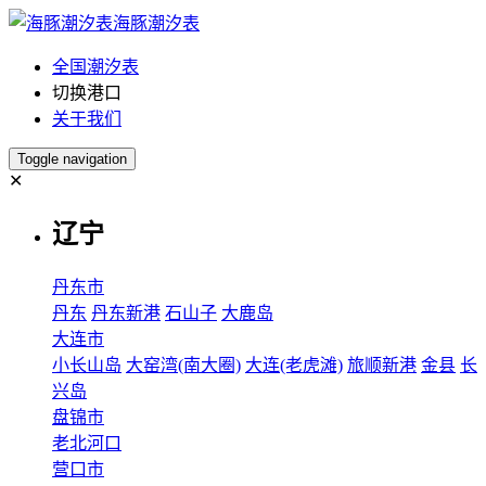
海豚潮汐表
全国潮汐表
切换港口
关于我们
Toggle navigation
✕
辽宁
丹东市
丹东
丹东新港
石山子
大鹿岛
大连市
小长山岛
大窑湾(南大圈)
大连(老虎滩)
旅顺新港
金县
长
兴岛
盘锦市
老北河口
营口市