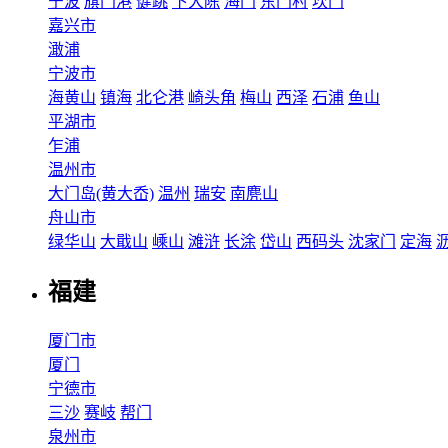
宁波
旗门港
健跳
下大陈
海门
东门村
坎门
嘉兴市
澉浦
宁波市
海黄山
镇海
北仑港
崎头角
梅山
西泽
石浦
鱼山
平湖市
乍浦
温州市
大门岛(黄大岙)
温州
瑞安
南麂山
舟山市
绿华山
大戢山
嵊山
滩浒
长涂
岱山
西码头
沈家门
定海
福建
厦门市
厦门
宁德市
三沙
赛岐
帮门
泉州市