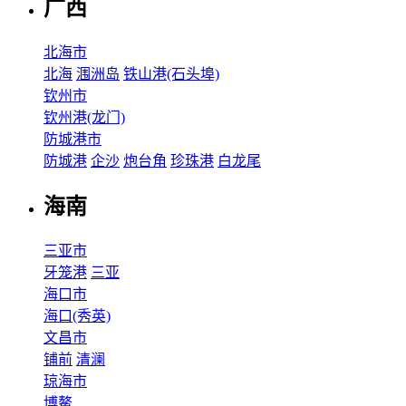
广西
北海市
北海
涠洲岛
铁山港(石头埠)
钦州市
钦州港(龙门)
防城港市
防城港
企沙
炮台角
珍珠港
白龙尾
海南
三亚市
牙笼港
三亚
海口市
海口(秀英)
文昌市
铺前
清澜
琼海市
博鳌