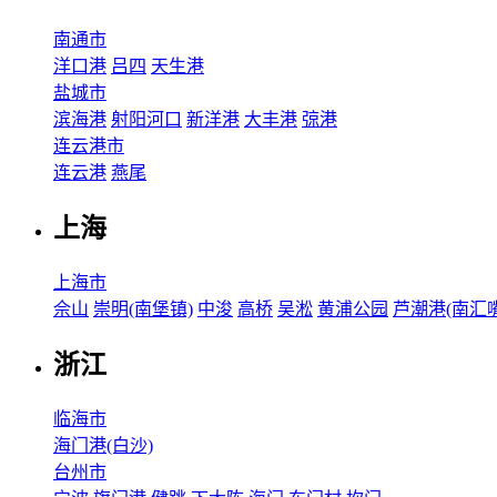
南通市
洋口港
吕四
天生港
盐城市
滨海港
射阳河口
新洋港
大丰港
弶港
连云港市
连云港
燕尾
上海
上海市
佘山
崇明(南堡镇)
中浚
高桥
吴淞
黄浦公园
芦潮港(南汇嘴
浙江
临海市
海门港(白沙)
台州市