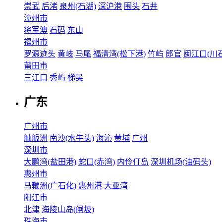
崇武
后渚
泉州(石湖)
深沪港
围头
石井
漳州市
将军澳
石码
东山
福州市
罗源迹头
黄岐
马尾
福清湾(松下港)
竹屿
郎官
闽江口(川石
莆田市
三江口
秀屿
梯吴
广东
广州市
舢舨洲
南沙(水牛头)
海沁
黄埔
广州
深圳市
大鹏湾(盐田港)
蛇口(赤湾)
内伶仃岛
深圳机场(油码头)
惠州市
马鞭洲(广石化)
惠州港
大亚湾
阳江市
北津
海陵山岛(闸坡)
珠海市