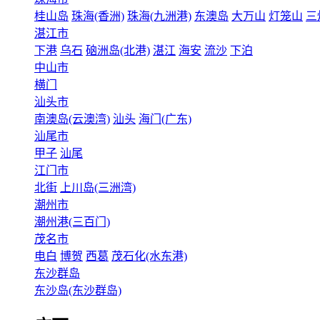
桂山岛
珠海(香洲)
珠海(九洲港)
东澳岛
大万山
灯笼山
三
湛江市
下港
乌石
硇洲岛(北港)
湛江
海安
流沙
下泊
中山市
横门
汕头市
南澳岛(云澳湾)
汕头
海门(广东)
汕尾市
甲子
汕尾
江门市
北街
上川岛(三洲湾)
潮州市
潮州港(三百门)
茂名市
电白
博贺
西葛
茂石化(水东港)
东沙群岛
东沙岛(东沙群岛)