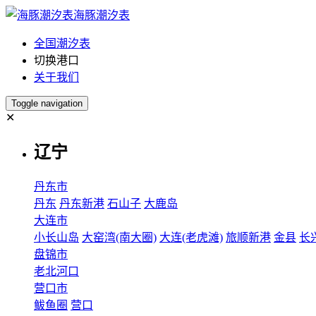
海豚潮汐表
全国潮汐表
切换港口
关于我们
Toggle navigation
✕
辽宁
丹东市
丹东
丹东新港
石山子
大鹿岛
大连市
小长山岛
大窑湾(南大圈)
大连(老虎滩)
旅顺新港
金县
长
盘锦市
老北河口
营口市
鲅鱼圈
营口