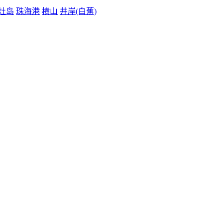
灶岛
珠海港
横山
井岸(白蕉)