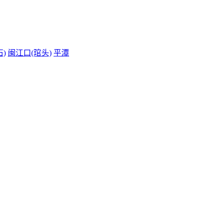
)
闽江口(琯头)
平潭