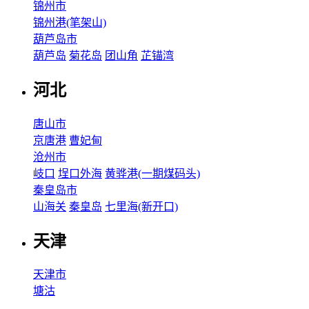
锦州市
锦州港(笔架山)
葫芦岛市
葫芦岛
菊花岛
团山角
芷锚湾
河北
唐山市
京唐港
曹妃甸
沧州市
岐口
埕口外海
黄骅港(一期煤码头)
秦皇岛市
山海关
秦皇岛
七里海(新开口)
天津
天津市
塘沽