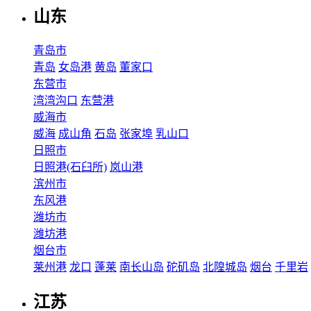
山东
青岛市
青岛
女岛港
黄岛
董家口
东营市
湾湾沟口
东营港
威海市
威海
成山角
石岛
张家埠
乳山口
日照市
日照港(石臼所)
岚山港
滨州市
东风港
潍坊市
潍坊港
烟台市
莱州港
龙口
蓬莱
南长山岛
砣矶岛
北隍城岛
烟台
千里岩
江苏