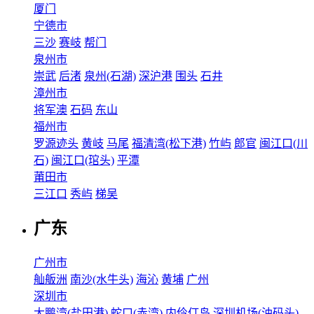
厦门
宁德市
三沙
赛岐
帮门
泉州市
崇武
后渚
泉州(石湖)
深沪港
围头
石井
漳州市
将军澳
石码
东山
福州市
罗源迹头
黄岐
马尾
福清湾(松下港)
竹屿
郎官
闽江口(川
石)
闽江口(琯头)
平潭
莆田市
三江口
秀屿
梯吴
广东
广州市
舢舨洲
南沙(水牛头)
海沁
黄埔
广州
深圳市
大鹏湾(盐田港)
蛇口(赤湾)
内伶仃岛
深圳机场(油码头)