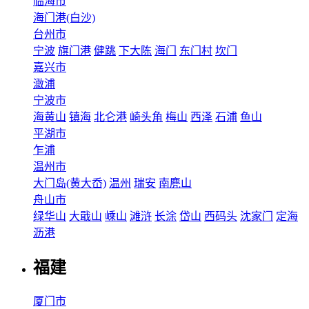
临海市
海门港(白沙)
台州市
宁波
旗门港
健跳
下大陈
海门
东门村
坎门
嘉兴市
澉浦
宁波市
海黄山
镇海
北仑港
崎头角
梅山
西泽
石浦
鱼山
平湖市
乍浦
温州市
大门岛(黄大岙)
温州
瑞安
南麂山
舟山市
绿华山
大戢山
嵊山
滩浒
长涂
岱山
西码头
沈家门
定海
沥港
福建
厦门市