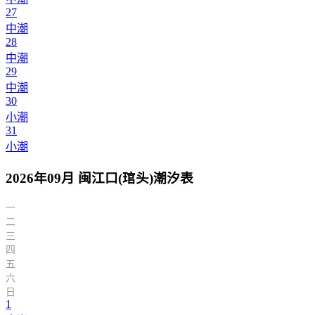
27
中潮
28
中潮
29
中潮
30
小潮
31
小潮
2026年09月 闽江口(琯头)潮汐表
一
二
三
四
五
六
日
1