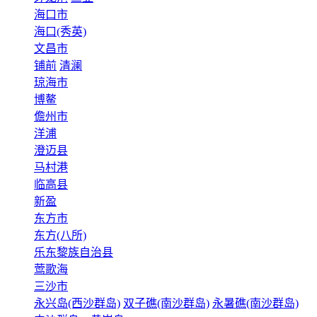
海口市
海口(秀英)
文昌市
铺前
清澜
琼海市
博鳌
儋州市
洋浦
澄迈县
马村港
临高县
新盈
东方市
东方(八所)
乐东黎族自治县
莺歌海
三沙市
永兴岛(西沙群岛)
双子礁(南沙群岛)
永暑礁(南沙群岛)