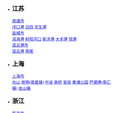
江苏
南通市
洋口港
吕四
天生港
盐城市
滨海港
射阳河口
新洋港
大丰港
弶港
连云港市
连云港
燕尾
上海
上海市
佘山
崇明(南堡镇)
中浚
高桥
吴淞
黄浦公园
芦潮港(南汇
嘴)
金山嘴
浙江