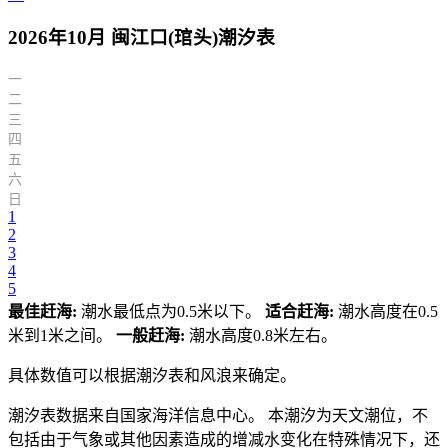
2026年10月 闽江口(琯头)潮汐表
一
二
三
四
五
六
日
1
2
3
4
5
最佳赶海:
潮水最低点为0.5米以下。
适合赶海:
潮水高度在0.5
米到1米之间。
一般赶海:
潮水高度0.8米左右。
具体数值可以根据潮汐表和风浪来确定。
潮汐表数据来自国家海洋信息中心。 本潮汐为天文潮位，不
包括由于气象或其他因素造成的增减水变化在特殊情况下，还