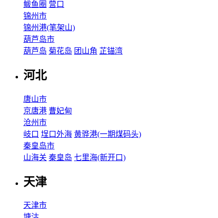
鲅鱼圈
营口
锦州市
锦州港(笔架山)
葫芦岛市
葫芦岛
菊花岛
团山角
芷锚湾
河北
唐山市
京唐港
曹妃甸
沧州市
岐口
埕口外海
黄骅港(一期煤码头)
秦皇岛市
山海关
秦皇岛
七里海(新开口)
天津
天津市
塘沽