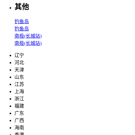
其他
钓鱼岛
钓鱼岛
南极(长城站)
南极(长城站)
辽宁
河北
天津
山东
江苏
上海
浙江
福建
广东
广西
海南
香港