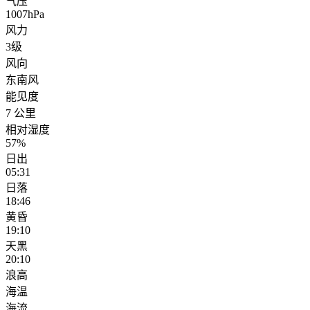
气压
1007hPa
风力
3级
风向
东南风
能见度
7 公里
相对湿度
57%
日出
05:31
日落
18:46
黄昏
19:10
天黑
20:10
浪高
海温
海流