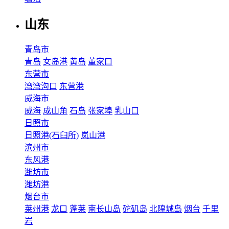
山东
青岛市
青岛
女岛港
黄岛
董家口
东营市
湾湾沟口
东营港
威海市
威海
成山角
石岛
张家埠
乳山口
日照市
日照港(石臼所)
岚山港
滨州市
东风港
潍坊市
潍坊港
烟台市
莱州港
龙口
蓬莱
南长山岛
砣矶岛
北隍城岛
烟台
千里
岩