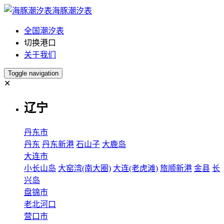
海豚潮汐表
全国潮汐表
切换港口
关于我们
Toggle navigation
✕
辽宁
丹东市
丹东
丹东新港
石山子
大鹿岛
大连市
小长山岛
大窑湾(南大圈)
大连(老虎滩)
旅顺新港
金县
长
兴岛
盘锦市
老北河口
营口市