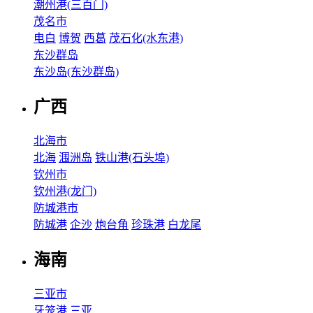
潮州港(三百门)
茂名市
电白
博贺
西葛
茂石化(水东港)
东沙群岛
东沙岛(东沙群岛)
广西
北海市
北海
涠洲岛
铁山港(石头埠)
钦州市
钦州港(龙门)
防城港市
防城港
企沙
炮台角
珍珠港
白龙尾
海南
三亚市
牙笼港
三亚