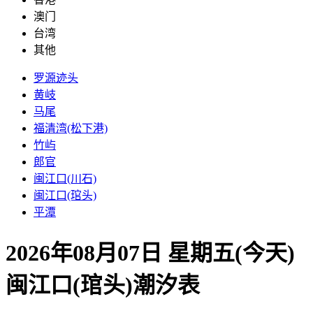
澳门
台湾
其他
罗源迹头
黄岐
马尾
福清湾(松下港)
竹屿
郎官
闽江口(川石)
闽江口(琯头)
平潭
2026年08月07日 星期五(今天)
闽江口(琯头)
潮汐表