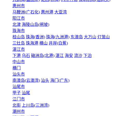
惠州市
马鞭洲(广石化)
惠州港
大亚湾
阳江市
北津
海陵山岛(闸坡)
珠海市
桂山岛
珠海(香洲)
珠海(九洲港)
东澳岛
大万山
灯笼山
三灶岛
珠海港
横山
井岸(白蕉)
湛江市
下港
乌石
硇洲岛(北港)
湛江
海安
流沙
下泊
中山市
横门
汕头市
南澳岛(云澳湾)
汕头
海门(广东)
汕尾市
甲子
汕尾
江门市
北街
上川岛(三洲湾)
潮州市