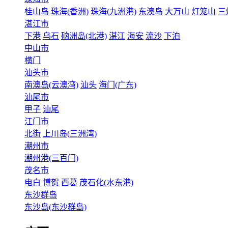
桂山岛
珠海(香洲)
珠海(九洲港)
东澳岛
大万山
灯笼山
三
湛江市
下港
乌石
硇洲岛(北港)
湛江
海安
流沙
下泊
中山市
横门
汕头市
南澳岛(云澳湾)
汕头
海门(广东)
汕尾市
甲子
汕尾
江门市
北街
上川岛(三洲湾)
潮州市
潮州港(三百门)
茂名市
电白
博贺
西葛
茂石化(水东港)
东沙群岛
东沙岛(东沙群岛)