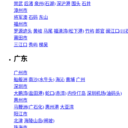
崇武
后渚
泉州(石湖)
深沪港
围头
石井
漳州市
将军澳
石码
东山
福州市
罗源迹头
黄岐
马尾
福清湾(松下港)
竹屿
郎官
闽江口(川石
莆田市
三江口
秀屿
梯吴
广东
广州市
舢舨洲
南沙(水牛头)
海沁
黄埔
广州
深圳市
大鹏湾(盐田港)
蛇口(赤湾)
内伶仃岛
深圳机场(油码头)
惠州市
马鞭洲(广石化)
惠州港
大亚湾
阳江市
北津
海陵山岛(闸坡)
珠海市