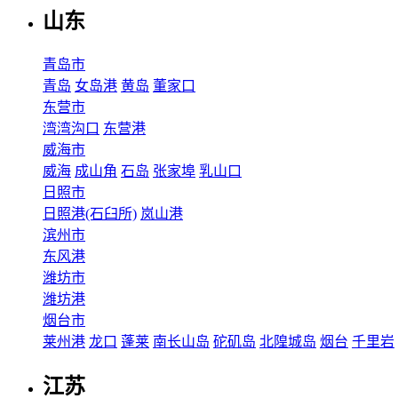
山东
青岛市
青岛
女岛港
黄岛
董家口
东营市
湾湾沟口
东营港
威海市
威海
成山角
石岛
张家埠
乳山口
日照市
日照港(石臼所)
岚山港
滨州市
东风港
潍坊市
潍坊港
烟台市
莱州港
龙口
蓬莱
南长山岛
砣矶岛
北隍城岛
烟台
千里岩
江苏