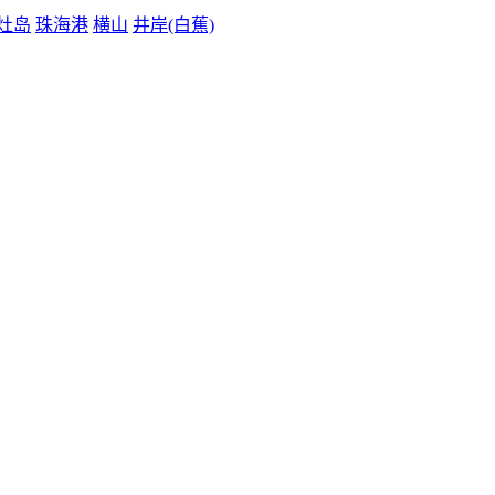
灶岛
珠海港
横山
井岸(白蕉)