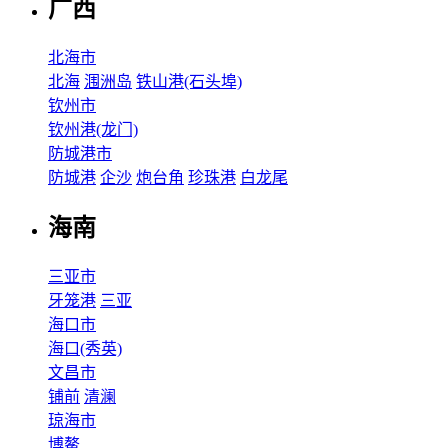
广西
北海市
北海
涠洲岛
铁山港(石头埠)
钦州市
钦州港(龙门)
防城港市
防城港
企沙
炮台角
珍珠港
白龙尾
海南
三亚市
牙笼港
三亚
海口市
海口(秀英)
文昌市
铺前
清澜
琼海市
博鳌