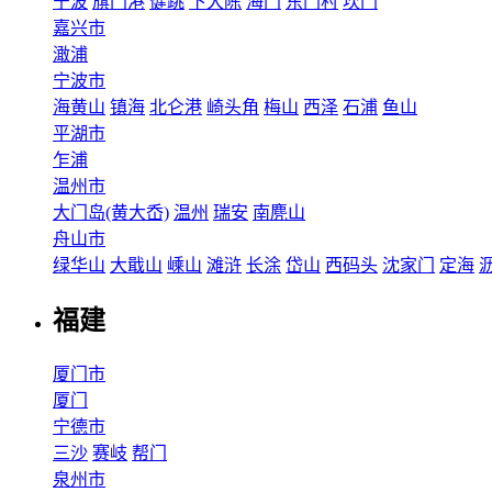
宁波
旗门港
健跳
下大陈
海门
东门村
坎门
嘉兴市
澉浦
宁波市
海黄山
镇海
北仑港
崎头角
梅山
西泽
石浦
鱼山
平湖市
乍浦
温州市
大门岛(黄大岙)
温州
瑞安
南麂山
舟山市
绿华山
大戢山
嵊山
滩浒
长涂
岱山
西码头
沈家门
定海
福建
厦门市
厦门
宁德市
三沙
赛岐
帮门
泉州市