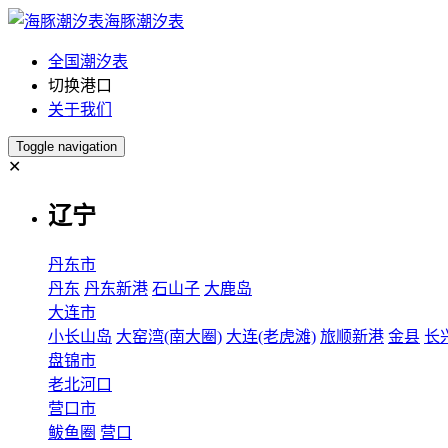
海豚潮汐表
全国潮汐表
切换港口
关于我们
Toggle navigation
✕
辽宁
丹东市
丹东
丹东新港
石山子
大鹿岛
大连市
小长山岛
大窑湾(南大圈)
大连(老虎滩)
旅顺新港
金县
长
盘锦市
老北河口
营口市
鲅鱼圈
营口