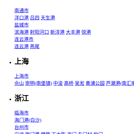
南通市
洋口港
吕四
天生港
盐城市
滨海港
射阳河口
新洋港
大丰港
弶港
连云港市
连云港
燕尾
上海
上海市
佘山
崇明(南堡镇)
中浚
高桥
吴淞
黄浦公园
芦潮港(南汇嘴
浙江
临海市
海门港(白沙)
台州市