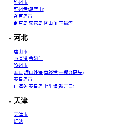
锦州市
锦州港(笔架山)
葫芦岛市
葫芦岛
菊花岛
团山角
芷锚湾
河北
唐山市
京唐港
曹妃甸
沧州市
岐口
埕口外海
黄骅港(一期煤码头)
秦皇岛市
山海关
秦皇岛
七里海(新开口)
天津
天津市
塘沽