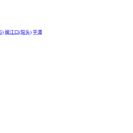
)
闽江口(琯头)
平潭